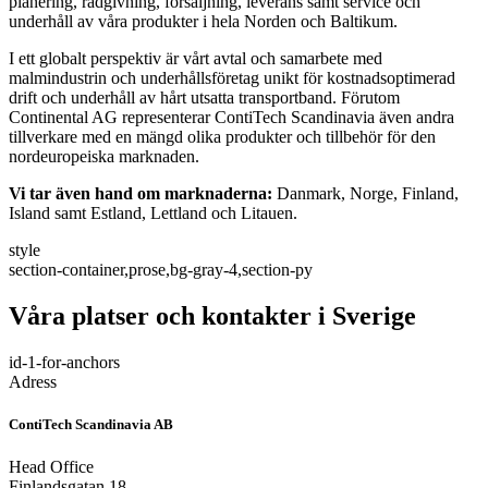
planering, rådgivning, försäljning, leverans samt service och
underhåll av våra produkter i hela Norden och Baltikum.
I ett globalt perspektiv är vårt avtal och samarbete med
malmindustrin och underhållsföretag unikt för kostnadsoptimerad
drift och underhåll av hårt utsatta transportband. Förutom
Continental AG representerar ContiTech Scandinavia även andra
tillverkare med en mängd olika produkter och tillbehör för den
nordeuropeiska marknaden.
Vi tar även hand om marknaderna:
Danmark, Norge, Finland,
Island samt Estland, Lettland och Litauen.
style
section-container,prose,bg-gray-4,section-py
Våra platser och kontakter i Sverige
id-1-for-anchors
Adress
ContiTech Scandinavia AB
Head Office
Finlandsgatan 18